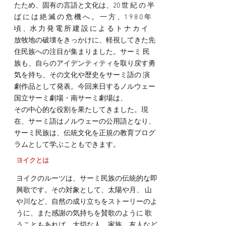
たため、固有の言語と文化は、20 世 紀 の 半
ば に は 絶 滅 の 危 機 へ 。 一 方 、1 9 8 0 年
頃 、水 力 発 電 所 建 設 に よ る ト ナ カ イ
放牧地の破壊をきっかけに、軽視してきた先
住民族への注目が集まりました。サーミ 民
族も、自らのアイデンティティを取り戻す勇
気を持ち、その文化や歴史をサーミ語の 演
劇作品として発表。今回来日するノルウェー
国立サーミ劇場・南サーミ劇場は、
その中心的な役割を果たしてきました。現
在、サーミ語はノルウェーの公用語となり、
サーミ民族は、伝統文化を正規の教育プログ
ラムとして学ぶこともできます。
ヨイクとは
ヨイクのルーツは、サーミ民族の伝統的な即
興歌です。その対象として、太陽や月、 山
や川など、自然の成り立ちをストーリーのよ
うに、また感謝の気持ちを賛歌のように 歌
うこともあれば、大切な人、家族、友人など