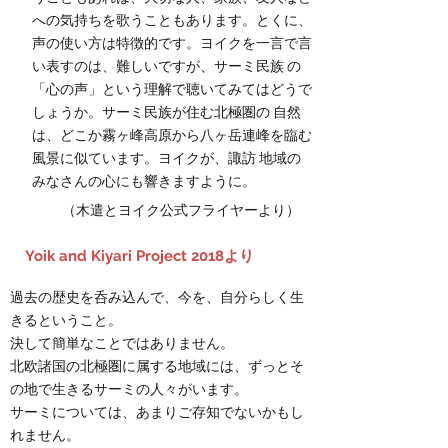
への気持ちを歌うこともあります。とくに、
声の使い方は特徴的です。ヨイクを一言で言
い表すのは、難しいですが、サーミ民族 の
「心の声」という理解で聴いてみてはどうで
しょうか。サーミ民族が住む北極圏の 自然
は、どこか霧ヶ峰高原から八ヶ岳連峰を臨む
風景に似ています。ヨイクが、諏訪 地域の
みなさんの心にも響きますように。
（木遣とヨイク公式フライヤーより）
​Yoik and Kiyari Project 2018より
過去の歴史を呑み込んで、今を、自分らしく生
きるということ。
決して簡単なことではありません。
北欧諸国の北極圏に属する地域には、ずっとそ
の地で生きるサーミの人々がいます。
サーミについては、あまりご存知でないかもし
れません。