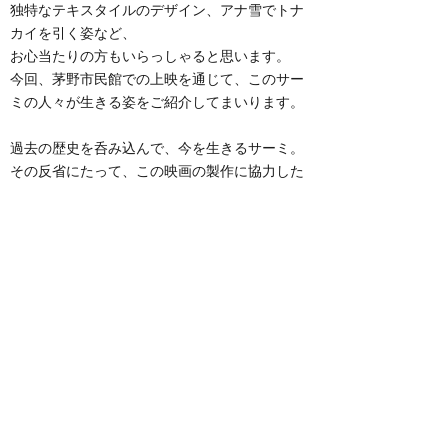
独特なテキスタイルのデザイン、アナ雪でトナ
カイを引く姿など、
お心当たりの方もいらっしゃると思います。
今回、茅野市民館での上映を通じて、このサー
ミの人々が生きる姿をご紹介してまいります。
過去の歴史を呑み込んで、今を生きるサーミ。
その反省にたって、この映画の製作に協力した
政府、スウェーデンやノルウェーという国。
そういう主体が一つにある社会があります。
​そして、教育を受けたいと強く願う女性は、ど
のように行動することを決めたのか。男女平等
という視点からも、見て頂きたいと思います。
現代は、様々な人たちが集まり、協調し、共に
ずっと続く力を出そうとしています。その時、
大切なものは何なのでしょう。
「サーミの血」は、きっと心に残る映画であ