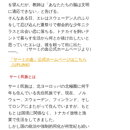
を望んだが、教師は「あなたたちの脳は文明
に適応できない」と告げる。
そんなある日、エレはスウェーデン人のふり
をして忍び込んだ夏祭りで都会的な少年ニク
ラスと出会い恋に落ちる。トナカイを飼いテ
ントで暮らす生活から何とか抜け出したいと
思っていたエレは、彼を頼って街に出た
（サーミの血公式ホームページより）
――。
​「サーミの血」公式ホームページはこちら
（UPLINK)
サーミ民族とは
サーミ民族は、北ヨーロッパの北極圏に何千
年も住んでいる先住民族です。現在、 ノル
ウェー、スウェーデン、フィンランド、そし
てロシアにまたがって住んでいますが、もと
もと は国境に関係なく、トナカイ放牧と漁
業で生活をしてきました。
しかし国の統治や強制的同化が何世紀も続い